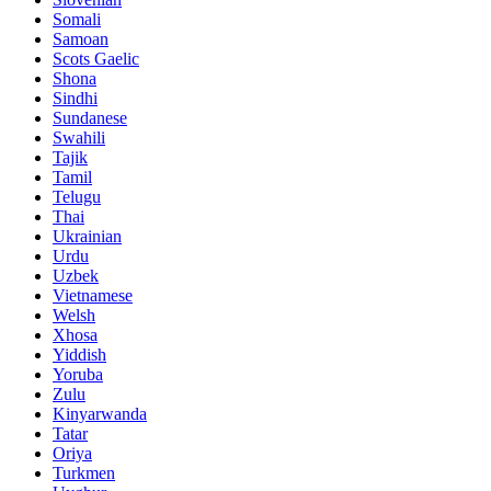
Somali
Samoan
Scots Gaelic
Shona
Sindhi
Sundanese
Swahili
Tajik
Tamil
Telugu
Thai
Ukrainian
Urdu
Uzbek
Vietnamese
Welsh
Xhosa
Yiddish
Yoruba
Zulu
Kinyarwanda
Tatar
Oriya
Turkmen