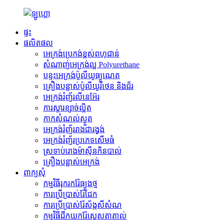
ផ្ទះ
ផលិតផល
អេក្រង់ប្រេកង់ខ្ពស់ពហុជាន់
សំណាញ់អេក្រង់ល្អ Polyurethane
បន្ទះអេក្រង់ប៉ូលីយូធ្យូណេត
គ្រឿងបន្លាស់ប៉ូលីយូរីថេន និងជ័រ
អេក្រង់រំញ័រលីនេអ៊ែរ
ការស្តារខ្សាច់ល្អិត
កាកសំណល់​ស្ងួត
អេក្រង់រំញ័ររាងជារង្វង់
អេក្រង់រំញ័រប្រភេទសើមធំ
ស្រទាប់​រោង​ម៉ាស៊ីន​កិន​បាល់
គ្រឿងបន្លាស់អេក្រង់
ពាក្យសុំ
កម្មវិធី​រុករក​រ៉ែ​ធ្យូងថ្ម
ការប្រើប្រាស់រ៉ែដែក
ការប្រើប្រាស់រ៉ែស័ង្កសីសំណ
កម្មវិធីជីកយករ៉ែស្លេសតាតាល់