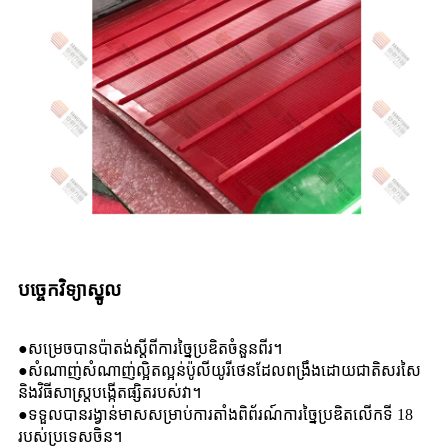
បច្ចេកវិទ្យាស្នូល
●សម្រេចបានប៉ាតង់ស្តីពីការច្នៃប្រឌិតចំនួនពីរ។
●សំណាញ់​សំណាញ់​ល្អិត​ល្អន់​ប៉ូលីយូរីថេន​ដែល​ពង្រឹង​ដោយ​ជាតិ​សរសៃ
និង​វិធីសាស្ត្រ​បង្កើត​ផ្សិត​របស់​វា។
●ទទួលបានរង្វាន់មាសសម្រាប់ការតាំងពិព័រណ៍ការច្នៃប្រឌិតលើកទី 18
របស់ប្រទេសចិន។