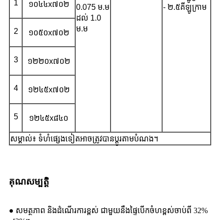
1
១០៤៤x៧០២
0.075 ម.ម
- ២.៥គីឡូក្រាម
ដល់ 1.0
ម.ម
2
១០៥០x៧០២
3
១២២០x៧០២
4
១២៤៥x៧០២
5
១២៤៥x៨៤០
សម្គាល់៖ ទំហំផ្សេងទៀតអាចត្រូវបានប្ដូរតាមបំណង។
គុណសម្បត្តិ
● សមត្ថភាព និងដំណើរការខ្ពស់ ជាមួយនឹងផ្ទៃបើកចំហខ្ពស់ចាប់ពី 32%