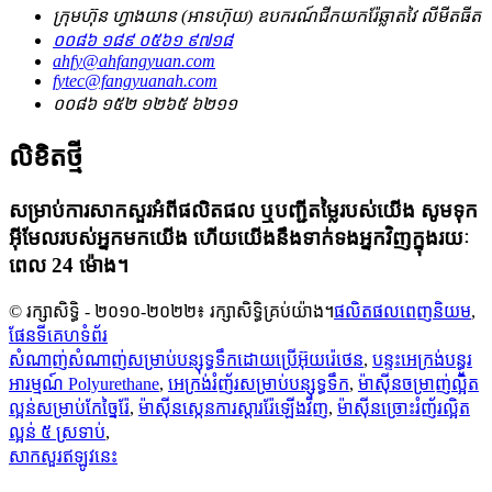
ក្រុមហ៊ុន ហ្វាងយាន (អានហ៊ុយ) ឧបករណ៍ជីកយករ៉ែឆ្លាតវៃ លីមីតធីត
០០៨៦ ១៨៩ ០៥៦១ ៩៧១៨
ahfy@ahfangyuan.com
fytec@fangyuanah.com
០០៨៦ ១៥២ ១២៦៥ ៦២១១
លិខិតថ្មី
សម្រាប់ការសាកសួរអំពីផលិតផល ឬបញ្ជីតម្លៃរបស់យើង សូមទុក
អ៊ីមែលរបស់អ្នកមកយើង ហើយយើងនឹងទាក់ទងអ្នកវិញក្នុងរយៈ
ពេល 24 ម៉ោង។
© រក្សាសិទ្ធិ - ២០១០-២០២២៖ រក្សាសិទ្ធិគ្រប់យ៉ាង។
ផលិតផលពេញនិយម
,
ផែនទីគេហទំព័រ
សំណាញ់សំណាញ់សម្រាប់បន្សុទ្ធទឹកដោយប្រើអ៊ុយរ៉េថេន
,
បន្ទះអេក្រង់បន្ធូរ
អារម្មណ៍ Polyurethane
,
អេក្រង់រំញ័រសម្រាប់បន្សុទ្ធទឹក
,
ម៉ាស៊ីនចម្រាញ់ល្អិត
ល្អន់សម្រាប់កែច្នៃរ៉ែ
,
ម៉ាស៊ីនស្កេនការស្តាររ៉ែឡើងវិញ
,
ម៉ាស៊ីនច្រោះរំញ័រល្អិត
ល្អន់ ៥ ស្រទាប់
,
សាកសួរឥឡូវនេះ