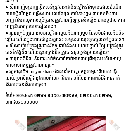
-42%។
● សំណាញ់​ចម្រាញ់​ល្អិតល្អន់​ត្រូវ​បាន​ផលិត​ឡើង​ទាំង​មូល​ដោយ​ដំណើរ
ការ​បង្កើត​តែ​ម្តង ពង្រឹង​ដោយ​សរសៃ​ស្រទាប់​ខាងក្នុង ភាព​ធន់​នឹង​ការ​
ទាញ និង​អាយុកាល​ប្រើប្រាស់​ត្រូវ​បាន​ធ្វើ​ឲ្យ​ប្រសើរ​ឡើង ជា​លទ្ធផល ភាព​
ពេញនិយម​ត្រូវ​បាន​ជៀសវាង។
● រន្ធ​អេក្រង់​ត្រូវ​បាន​រចនា​ឡើង​ជាមួយ​នឹង​រាង​ស្រួច ដែល​មិន​ងាយ​នឹង​បិទ​
ឡើយ ហើយ​ក្នុង​ពេល​ជាមួយ​គ្នា​នេះ សម្ភារៈ​ងាយ​ស្រួល​ចូល​ទៅ​ក្នុង​បាន។
● សំណាញ់​អេក្រង់​ត្រូវ​បាន​រឹត​ឱ្យ​ជាប់​នឹង​ស៊ុម​ដោយ​ផ្ទាល់ ខ្សែ​អេក្រង់​ត្រូវ​
បាន​រឹត​ឱ្យ​តឹង ហើយ​រន្ធ​អេក្រង់​មិន​ត្រូវ​បាន​ខូច​ទ្រង់ទ្រាយ​ឡើយ។
● ការត្រួតពិនិត្យ និងការដាក់ចំណាត់ថ្នាក់មានភាពត្រឹមត្រូវ ហើយអាយុ
កាលសេវាកម្មត្រូវបានពន្យារ។
● វត្ថុធាតុដើម polyurethane ដែលនាំចូល រូបមន្តសម្ភារៈពិសេស ធ្វើ
អោយប្រសើរឡើងនូវការបត់បែន និងភាពបត់បែន ភាពធន់នឹងការពាក់
និងភាពធន់នឹងការច្រេះ។
ទំហំ៖ ១០៤៤x៧០២មម ១០៥០x៧០២មម, ១២២០x៧០២មម,
១៣៨០x១០០០មម។