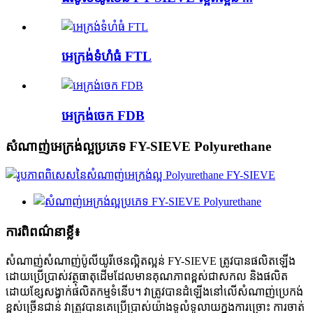
អេក្រង់ទំហំធំ FTL
អេក្រង់ចេក FDB
សំណាញ់​អេក្រង់​ល្អ​ប្រភេទ FY-SIEVE Polyurethane
ការពិពណ៌នាខ្លី៖
សំណាញ់​សំណាញ់​ប៉ូលីយូរីថេន​ល្អិតល្អន់ FY-SIEVE ត្រូវបានផលិតឡើង
ដោយប្រើប្រាស់វត្ថុធាតុដើមដែលមានគុណភាពខ្ពស់ជាសកល និងផលិត
ដោយខ្សែសង្វាក់ផលិតកម្មទំនើប។ វាត្រូវបានដំឡើងនៅលើសំណាញ់ប្រេកង់
ខ្ពស់ច្រើនជាន់ វាត្រូវបានគេប្រើប្រាស់យ៉ាងទូលំទូលាយក្នុងការច្រោះ ការចាត់