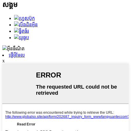
សង្គម
ផ្ញើអ៊ីមែល
x