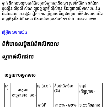
ថ្នាក់ និងការបន្សាបជាតិរ៉ែសម្រាប់វត្ថុធាតុដើមល្អៗ រួមទាំងរ៉ែដែក ទង់ដែង
ទុងស្ទីន ស័ង្កសី សំណ ធ្យូងថ្ម ខ្សាច់ ស៊ីលីកុន និងវត្ថុធាតុដើមលោហៈ និង
មិនមែនលោហៈផ្សេងទៀត។ ការប្រើប្រាស់គឺល្អឥតខ្ចោះ អតិថិជនរបស់យើង
ពេញចិត្តនឹងផលិតផល និងសេវាកម្មរបស់យើង។ ទំហំ 1044x702mm
ផ្ញើអ៊ីមែលមកយើង
ព័ត៌មានលម្អិតអំពីផលិតផល
ស្លាកផលិតផល
លក្ខណៈបច្ចេកទេស
វត្ថុ
រន្ធ (ម.ម.)
តំបន់បើកចំហ
ទម្ងន់
លក្ខណៈ
(%)
(គីឡូក្រាម)
បច្ចេកទេស (មម)
ចាប់ពី
៣២% - ៤២%
១.៥១គីឡូក្រាម