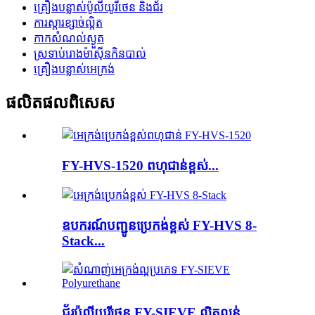
គ្រឿងបន្លាស់ប៉ូលីយូរីថេន និងជ័រ
ការស្តារខ្សាច់ល្អិត
កាកសំណល់​ស្ងួត
ស្រទាប់​រោង​ម៉ាស៊ីន​កិន​បាល់
គ្រឿងបន្លាស់អេក្រង់
ផលិតផល​ពិសេស
FY-HVS-1520 ពហុជាន់ខ្ពស់...
ឧបករណ៍បញ្ជូនប្រេកង់ខ្ពស់ FY-HVS 8-
Stack...
ជ័រប៉ូលីយូរីថេន FY-SIEVE ល្អិតល្អន់ ...