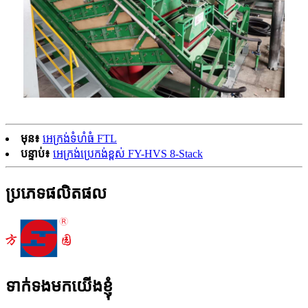
មុន៖
អេក្រង់ទំហំធំ FTL
បន្ទាប់៖
អេក្រង់ប្រេកង់ខ្ពស់ FY-HVS 8-Stack
ប្រភេទផលិតផល
ទាក់ទងមកយើងខ្ញុំ