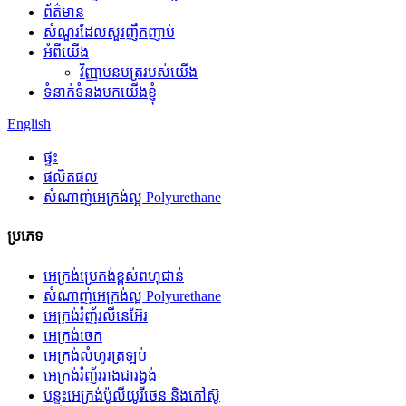
ព័ត៌មាន
សំណួរដែលសួរញឹកញាប់
អំពីយើង
វិញ្ញាបនបត្ររបស់យើង
ទំនាក់ទំនងមកយើងខ្ញុំ
English
ផ្ទះ
ផលិតផល
សំណាញ់អេក្រង់ល្អ Polyurethane
ប្រភេទ
អេក្រង់ប្រេកង់ខ្ពស់ពហុជាន់
សំណាញ់អេក្រង់ល្អ Polyurethane
អេក្រង់រំញ័រលីនេអ៊ែរ
អេក្រង់ចេក
អេក្រង់​លំហូរ​ត្រឡប់
អេក្រង់រំញ័ររាងជារង្វង់
បន្ទះអេក្រង់ប៉ូលីយូរីថេន និងកៅស៊ូ